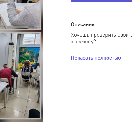
Описание
Хочешь проверить свои с
экзамену?
Приходи!
Показать полностью
Каждые каникулы у тебя
тестирование в рамках 
Участие в экзаменах абс