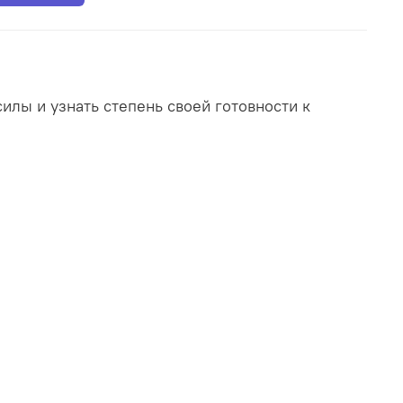
илы и узнать степень своей готовности к
 есть уникальная возможность пройти
полноформатного экзамена (ОГЭ/ЕГЭ).
олютно бесплатное!!!